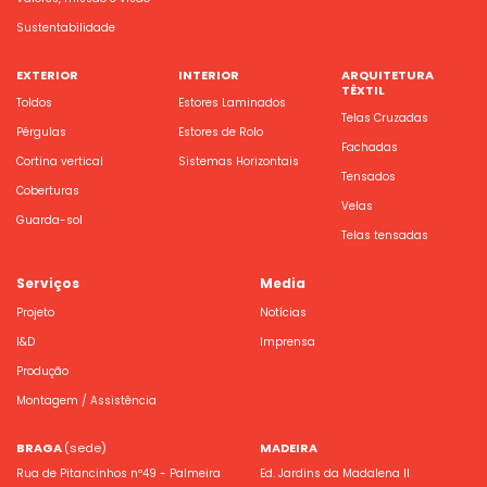
Sustentabilidade
EXTERIOR
INTERIOR
ARQUITETURA
TÊXTIL
Toldos
Estores Laminados
Telas Cruzadas
Pérgulas
Estores de Rolo
Fachadas
Cortina vertical
Sistemas Horizontais
Tensados
Coberturas
Velas
Guarda-sol
Telas tensadas
Serviços
Media
Projeto
Notícias
I&D
Imprensa
Produção
Montagem / Assistência
BRAGA
(sede)
MADEIRA
Rua de Pitancinhos nº49 - Palmeira
Ed. Jardins da Madalena II