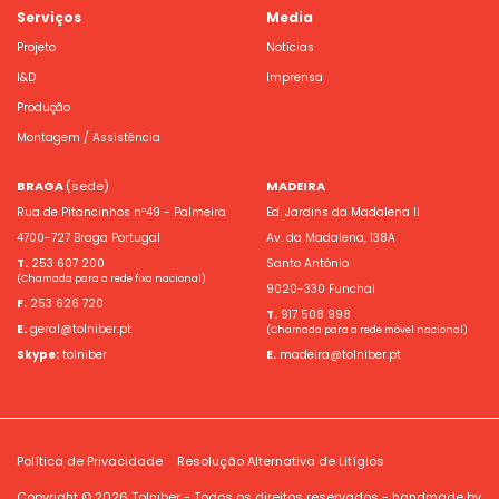
Serviços
Media
Projeto
Notícias
I&D
Imprensa
Produção
Montagem / Assistência
BRAGA
(sede)
MADEIRA
Rua de Pitancinhos nº49 - Palmeira
Ed. Jardins da Madalena II
4700-727 Braga Portugal
Av. da Madalena, 138A
T.
253 607 200
Santo António
(Chamada para a rede fixa nacional)
9020-330 Funchal
F.
253 626 720
T.
917 508 998
E.
geral@tolniber.pt
(Chamada para a rede móvel nacional)
Skype:
tolniber
E.
madeira@tolniber.pt
Política de Privacidade
Resolução Alternativa de Litígios
Copyright © 2026 Tolniber - Todos os direitos reservados - handmade by